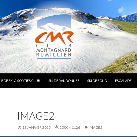
E DE SKI & SORTIES CLUB
SKI DE RANDONNÉE
SKI DE FOND
ESCALADE
IMAGE2
13 JANVIER 2025
2000 × 1126
IMAGE2