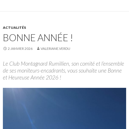
ACTUALITÉS
BONNE ANNÉE !
2 JANVIER 2026
VALERIANE.VERDU
Le Club Montagnard Rumillien, son comité et l’ensemble
de ses moniteurs-encadrants, vous souhaite une Bonne
et Heureuse Année 2026 !