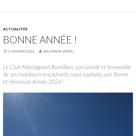
ACTUALITÉS
BONNE ANNÉE !
2 JANVIER 2026
VALERIANE.VERDU
Le Club Montagnard Rumillien, son comité et l’ensemble
de ses moniteurs-encadrants, vous souhaite une Bonne
et Heureuse Année 2026 !