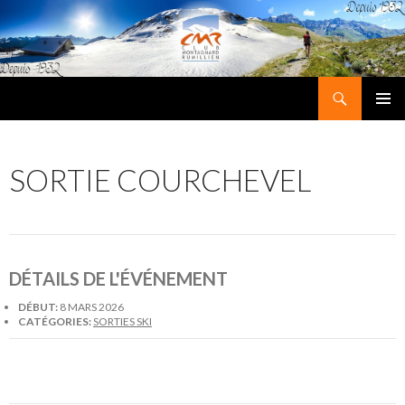
Recherche
Club Montagnard Rumillien
ALLER
MENU
AU
PRINCI
CONTENU
SORTIE COURCHEVEL
DÉTAILS DE L'ÉVÉNEMENT
DÉBUT:
8 MARS 2026
CATÉGORIES:
SORTIES SKI