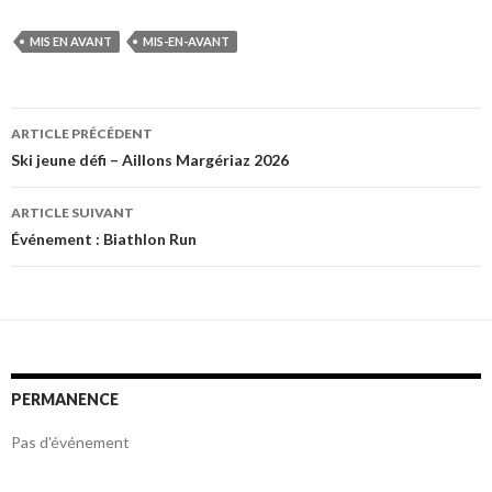
MIS EN AVANT
MIS-EN-AVANT
Navigation
ARTICLE PRÉCÉDENT
des
Ski jeune défi – Aillons Margériaz 2026
articles
ARTICLE SUIVANT
Événement : Biathlon Run
PERMANENCE
Pas d'événement