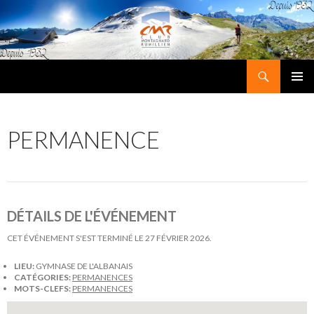
Recherche
Club Montagnard Rumillien
ALLER
MENU
AU
PRINCI
CONTENU
PERMANENCE
DÉTAILS DE L'ÉVÉNEMENT
CET ÉVÉNEMENT S'EST TERMINÉ LE 27 FÉVRIER 2026.
LIEU:
GYMNASE DE L'ALBANAIS
CATÉGORIES:
PERMANENCES
MOTS-CLEFS:
PERMANENCES