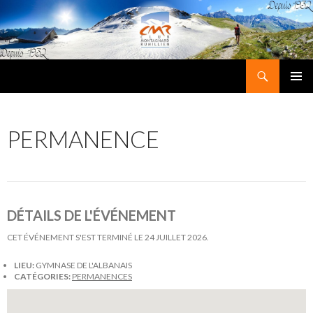
Recherche
Club Montagnard Rumillien
ALLER
MENU
AU
PRINCI
CONTENU
PERMANENCE
DÉTAILS DE L'ÉVÉNEMENT
CET ÉVÉNEMENT S'EST TERMINÉ LE 24 JUILLET 2026.
LIEU:
GYMNASE DE L'ALBANAIS
CATÉGORIES:
PERMANENCES