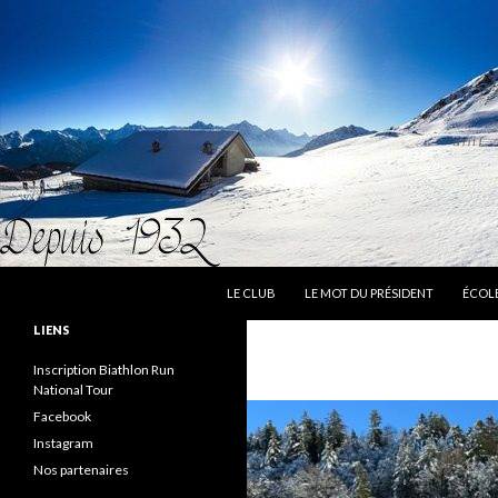
ALLER AU CONTENU
Recherche
Club Montagnard Rumillien
LE CLUB
LE MOT DU PRÉSIDENT
ÉCOLE
Ca va bien se passer !
LIENS
Inscription Biathlon Run
National Tour
Facebook
Instagram
Nos partenaires