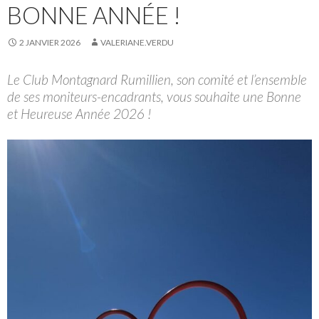
BONNE ANNÉE !
2 JANVIER 2026
VALERIANE.VERDU
Le Club Montagnard Rumillien, son comité et l’ensemble
de ses moniteurs-encadrants, vous souhaite une Bonne
et Heureuse Année 2026 !