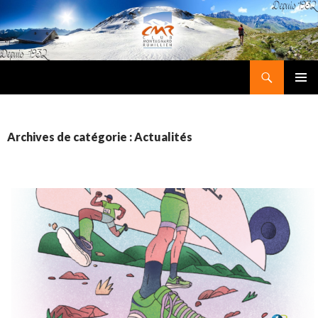
Recherche
Club Montagnard Rumillien
ALLER
MENU
AU
PRINCI
CONTENU
Archives de catégorie : Actualités