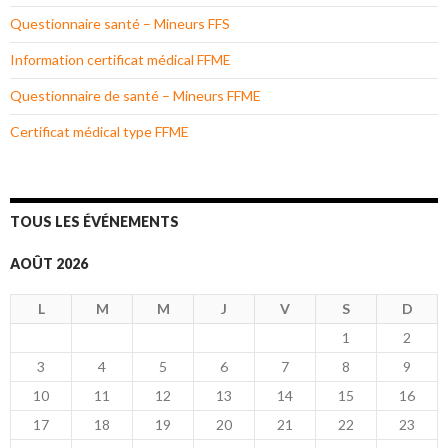
Questionnaire santé – Mineurs FFS
Information certificat médical FFME
Questionnaire de santé – Mineurs FFME
Certificat médical type FFME
TOUS LES ÉVÉNEMENTS
AOÛT 2026
L
M
M
J
V
S
D
1
2
3
4
5
6
7
8
9
10
11
12
13
14
15
16
17
18
19
20
21
22
23