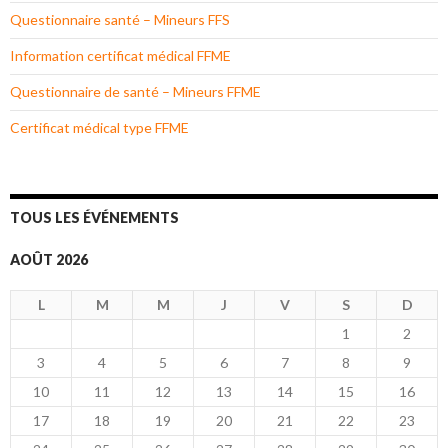
Questionnaire santé – Mineurs FFS
Information certificat médical FFME
Questionnaire de santé – Mineurs FFME
Certificat médical type FFME
TOUS LES ÉVÉNEMENTS
AOÛT 2026
L
M
M
J
V
S
D
1
2
3
4
5
6
7
8
9
10
11
12
13
14
15
16
17
18
19
20
21
22
23