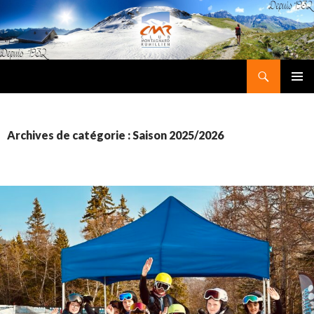
Recherche
Club Montagnard Rumillien
ALLER
MENU
AU
PRINCI
CONTENU
Archives de catégorie : Saison 2025/2026