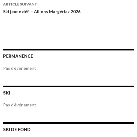
articles
ARTICLE SUIVANT
Ski jeune défi – Aillons Margériaz 2026
PERMANENCE
Pas d'événement
SKI
Pas d'événement
SKI DE FOND