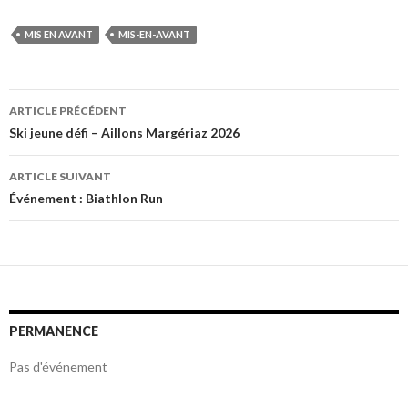
MIS EN AVANT
MIS-EN-AVANT
Navigation
ARTICLE PRÉCÉDENT
des
Ski jeune défi – Aillons Margériaz 2026
articles
ARTICLE SUIVANT
Événement : Biathlon Run
PERMANENCE
Pas d'événement