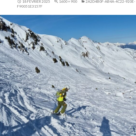
18 FÉVRIER 2025
1600 × 900
2A2D4B0F-AB4A-4C22-920E-
F90051E3157F