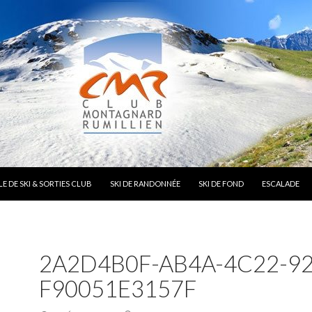
E DE SKI & SORTIES CLUB
SKI DE RANDONNÉE
SKI DE FOND
ESCALADE
2A2D4B0F-AB4A-4C22-92
F90051E3157F