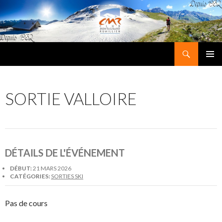
Recherche
Club Montagnard Rumillien
ALLER
MENU
AU
PRINCI
CONTENU
SORTIE VALLOIRE
DÉTAILS DE L'ÉVÉNEMENT
DÉBUT:
21 MARS 2026
CATÉGORIES:
SORTIES SKI
Pas de cours