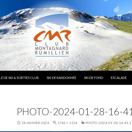
E DE SKI & SORTIES CLUB
SKI DE RANDONNÉE
SKI DE FOND
ESCALADE
PHOTO-2024-01-28-16-41
28 JANVIER 2024
1762 × 1134
PHOTO-2024-01-28-16-41-1