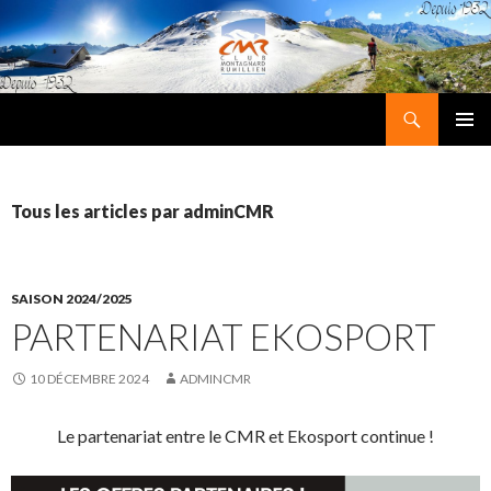
Recherche
Club Montagnard Rumillien
ALLER
MENU
AU
PRINCI
CONTENU
Tous les articles par adminCMR
SAISON 2024/2025
PARTENARIAT EKOSPORT
10 DÉCEMBRE 2024
ADMINCMR
Le partenariat entre le CMR et Ekosport continue !